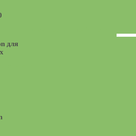
0
Посмотреть подробности
on для
х
чество ограниченно
n