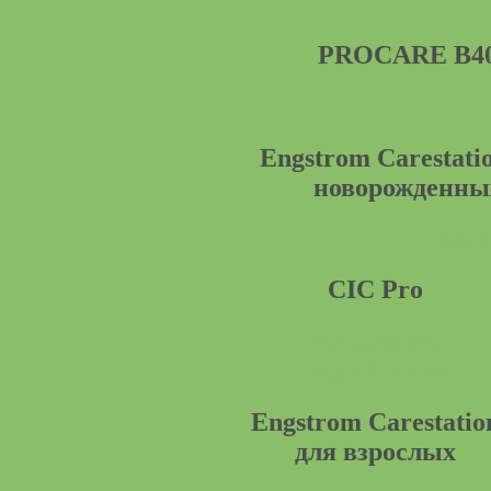
PROCARE B4
Engstrom Carestati
новорожденны
коли
CIC Pro
Посмотреть
подробности
Engstrom Carestatio
для взрослых