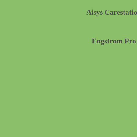
Aisys Carestati
Engstrom Pro
количество 