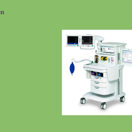
on
подробнее
ограниченно